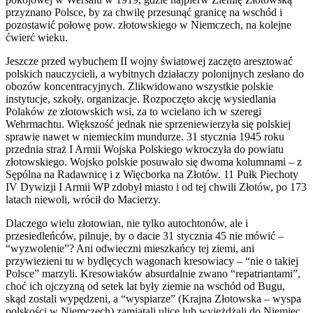
przyznano Polsce, by za chwilę przesunąć granicę na wschód i
pozostawić połowę pow. złotowskiego w Niemczech, na kolejne
ćwierć wieku.
Jeszcze przed wybuchem II wojny światowej zaczęto aresztować
polskich nauczycieli, a wybitnych działaczy polonijnych zesłano do
obozów koncentracyjnych. Zlikwidowano wszystkie polskie
instytucje, szkoły, organizacje. Rozpoczęto akcję wysiedlania
Polaków ze złotowskich wsi, za to wcielano ich w szeregi
Wehrmachtu. Większość jednak nie sprzeniewierzyła się polskiej
sprawie nawet w niemieckim mundurze. 31 stycznia 1945 roku
przednia straż I Armii Wojska Polskiego wkroczyła do powiatu
złotowskiego. Wojsko polskie posuwało się dwoma kolumnami – z
Sępólna na Radawnicę i z Więcborka na Złotów. 11 Pułk Piechoty
IV Dywizji I Armii WP zdobył miasto i od tej chwili Złotów, po 173
latach niewoli, wrócił do Macierzy.
Dlaczego wielu złotowian, nie tylko autochtonów, ale i
przesiedleńców, pilnuje, by o dacie 31 stycznia 45 nie mówić –
“wyzwolenie”? Ani odwieczni mieszkańcy tej ziemi, ani
przywiezieni tu w bydlęcych wagonach kresowiacy – “nie o takiej
Polsce” marzyli. Kresowiaków absurdalnie zwano “repatriantami”,
choć ich ojczyzną od setek lat były ziemie na wschód od Bugu,
skąd zostali wypędzeni, a “wyspiarze” (Krajna Złotowska – wyspa
polskości w Niemczech) zamiatali ulice lub wyjeżdżali do Niemiec.