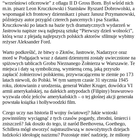
“wrześniowi oficerowie” z oflagu II D Gross Born. Był wśród nich
m.in. pisarz Leon Kruczkowski i Stanisław Ryszard Dobrowolski, a
wspomagał ich frontowy dziennikarz i pisarz Janusz Przymanowski,
późniejszy autor przygód czterech pancernych i psa Szarika.
Kruczkowski po latach na bazie tych dramatycznych wydarzeń w
Jastrowiu napisze swą najlepszą sztukę “Pierwszy dzień wolności”,
którą wraz z plejadą najlepszych polskich aktorów sfilmuje wybitny
reżyser Aleksander Ford.
Warto podkreślić, że bitwy o Złotów, Jastrowie, Nadarzyce oraz
mord w Podgajach wraz z datami dziennymi zostały uwiecznione na
spiżowych tablicach Grobu Nieznanego Żołnierza w Warszawie. Te
miejsca i daty są symboliczną, wymierną ceną, jaką przyszło
zapłacić żołnierzowi polskiemu, przywracającemu te ziemie po 173
latach niewoli, do Polski. W tym samym czasie 31 stycznia 1945
roku, złotowianin z urodzenia, generał Walter Kruger, dowódca VI
armii amerykańskiej, na dalekich antypodach (Filipiny) brawurowo
wyzwala obóz jeńców amerykańskich – o tej głośnej akcji generała
powstała książka i hollywoodzki film.
Czego uczy nas historia II wojny światowej? Jakie wnioski
powinniśmy wyciągnąć z tych czasów pogardy, zbrodni, śmierci i
zniszczeń? Jak doszło do tego, iż naród Beethovena, Goethego,
Schillera mógł stworzyć najstraszliwszą w nowożytnych dziejach
ludzkości ideologię nazizmu? Pozostaje mieć nadzieję, że miliony