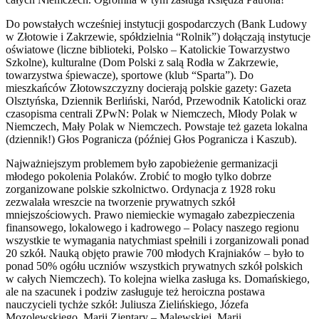
Do powstałych wcześniej instytucji gospodarczych (Bank Ludowy
w Złotowie i Zakrzewie, spółdzielnia “Rolnik”) dołączają instytucje
oświatowe (liczne biblioteki, Polsko – Katolickie Towarzystwo
Szkolne), kulturalne (Dom Polski z salą Rodła w Zakrzewie,
towarzystwa śpiewacze), sportowe (klub “Sparta”). Do
mieszkańców Złotowszczyzny docierają polskie gazety: Gazeta
Olsztyńska, Dziennik Berliński, Naród, Przewodnik Katolicki oraz
czasopisma centrali ZPwN: Polak w Niemczech, Młody Polak w
Niemczech, Mały Polak w Niemczech. Powstaje też gazeta lokalna
(dziennik!) Głos Pogranicza (później Głos Pogranicza i Kaszub).
Najważniejszym problemem było zapobieżenie germanizacji
młodego pokolenia Polaków. Zrobić to mogło tylko dobrze
zorganizowane polskie szkolnictwo. Ordynacja z 1928 roku
zezwalała wreszcie na tworzenie prywatnych szkół
mniejszościowych. Prawo niemieckie wymagało zabezpieczenia
finansowego, lokalowego i kadrowego – Polacy naszego regionu
wszystkie te wymagania natychmiast spełnili i zorganizowali ponad
20 szkół. Nauką objęto prawie 700 młodych Krajniaków – było to
ponad 50% ogółu uczniów wszystkich prywatnych szkół polskich
w całych Niemczech). To kolejna wielka zasługa ks. Domańskiego,
ale na szacunek i podziw zasługuje też heroiczna postawa
nauczycieli tychże szkół: Juliusza Zielińskiego, Józefa
Mozolewskiego, Marii Zientary – Malewskiej, Marii