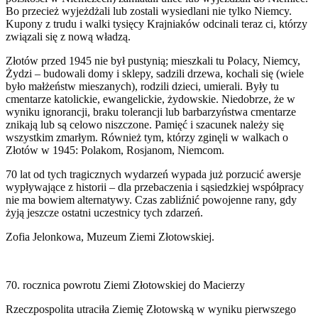
Bo przecież wyjeżdżali lub zostali wysiedlani nie tylko Niemcy.
Kupony z trudu i walki tysięcy Krajniaków odcinali teraz ci, którzy
związali się z nową władzą.
Złotów przed 1945 nie był pustynią; mieszkali tu Polacy, Niemcy,
Żydzi – budowali domy i sklepy, sadzili drzewa, kochali się (wiele
było małżeństw mieszanych), rodzili dzieci, umierali. Były tu
cmentarze katolickie, ewangelickie, żydowskie. Niedobrze, że w
wyniku ignorancji, braku tolerancji lub barbarzyństwa cmentarze
znikają lub są celowo niszczone. Pamięć i szacunek należy się
wszystkim zmarłym. Również tym, którzy zginęli w walkach o
Złotów w 1945: Polakom, Rosjanom, Niemcom.
70 lat od tych tragicznych wydarzeń wypada już porzucić awersje
wypływające z historii – dla przebaczenia i sąsiedzkiej współpracy
nie ma bowiem alternatywy. Czas zabliźnić powojenne rany, gdy
żyją jeszcze ostatni uczestnicy tych zdarzeń.
Zofia Jelonkowa, Muzeum Ziemi Złotowskiej.
70. rocznica powrotu Ziemi Złotowskiej do Macierzy
Rzeczpospolita utraciła Ziemię Złotowską w wyniku pierwszego