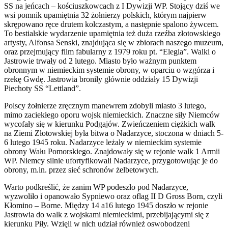
SS na jeńcach – kościuszkowcach z I Dywizji WP. Stojący dziś we
wsi pomnik upamiętnia 32 żołnierzy polskich, którym najpierw
skrępowano ręce drutem kolczastym, a następnie spalono żywcem.
To bestialskie wydarzenie upamiętnia też duża rzeźba złotowskiego
artysty, Alfonsa Senski, znajdująca się w zbiorach naszego muzeum,
oraz przejmujący film fabularny z 1979 roku pt. “Elegia”. Walki o
Jastrowie trwały od 2 lutego. Miasto było ważnym punktem
obronnym w niemieckim systemie obrony, w oparciu o wzgórza i
rzekę Gwdę. Jastrowia broniły głównie oddziały 15 Dywizji
Piechoty SS “Lettland”.
Polscy żołnierze zręcznym manewrem zdobyli miasto 3 lutego,
mimo zaciekłego oporu wojsk niemieckich. Znaczne siły Niemców
wycofały się w kierunku Podgajów. Zwieńczeniem ciężkich walk
na Ziemi Złotowskiej była bitwa o Nadarzyce, stoczona w dniach 5-
6 lutego 1945 roku. Nadarzyce leżały w niemieckim systemie
obrony Wału Pomorskiego. Znajdowały się w rejonie walk 1 Armii
WP. Niemcy silnie ufortyfikowali Nadarzyce, przygotowując je do
obrony, m.in. przez sieć schronów żelbetowych.
Warto podkreślić, że zanim WP podeszło pod Nadarzyce,
wyzwoliło i opanowało Sypniewo oraz oflag II D Gross Born, czyli
Kłomino – Borne. Między 14 a16 lutego 1945 doszło w rejonie
Jastrowia do walk z wojskami niemieckimi, przebijającymi się z
kierunku Piły. Wzięli w nich udział również oswobodzeni