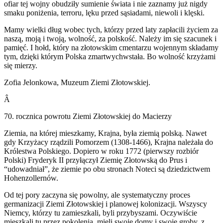
ofiar tej wojny obudziły sumienie świata i nie zaznamy już nigdy
smaku poniżenia, terroru, lęku przed sąsiadami, niewoli i klęski.
Mamy wielki dług wobec tych, którzy przed laty zapłacili życiem za
naszą, moją i twoją, wolność, za polskość. Należy im się szacunek i
pamięć. I hołd, który na złotowskim cmentarzu wojennym składamy
tym, dzięki którym Polska zmartwychwstała. Bo wolność krzyżami
się mierzy.
Zofia Jelonkowa, Muzeum Ziemi Złotowskiej.
Â
70. rocznica powrotu Ziemi Złotowskiej do Macierzy
Ziemia, na której mieszkamy, Krajna, była ziemią polską. Nawet
gdy Krzyżacy rządzili Pomorzem (1308-1466), Krajna należała do
Królestwa Polskiego. Dopiero w roku 1772 (pierwszy rozbiór
Polski) Fryderyk II przyłączył Ziemię Złotowską do Prus i
“udowadniał”, że ziemie po obu stronach Noteci są dziedzictwem
Hohenzollernów.
Od tej pory zaczyna się powolny, ale systematyczny proces
germanizacji Ziemi Złotowskiej i planowej kolonizacji. Wszyscy
Niemcy, którzy tu zamieszkali, byli przybyszami. Oczywiście
mieszkali tu przez pokolenia, mieli swoje domy i swoje groby, z