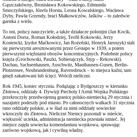
Gąszczakówny, Bronisława Kokowskiego, Edmunda
Smoczyńskiego, Józefa Horsta, Leona Kowalskiego, Wacława
Dyby, Pawła Grzendy, braci Małkowiczów, Jaśków – to zaledwie
garstka z wielu.
To oni, polscy nauczyciele, a także działacze polonijni (Jan Kocik,
Antoni Dorsz, Roman Kołodziej, Teofil Kokowski, Jerzy
Kostencki, Izydor Maćkowicz, Jan Rożeński, Henryk Jaroszyk) stali
się pierwszymi aresztowanymi przez Gestapo w 1939, a potem
pierwszymi więźniami obozów koncentracyjnych. Podobnie polscy
księża (Grochowski, Paszki, Sobierajczyk, Styp – Rekowski).
Dachau, Sachsenhausen, Auschwitz, Mauthausen-Gusen, Berlin-
Plotzensee, Neubrandenburg, Ravensbruck – to miejsca kaźni, tam
ginęli zakatowani lub ścięci. Wrócili nieliczni.
Rok 1945, koniec stycznia. Podążając z Bydgoszczy w kierunku
Złotowa, oddziały 4. Dywizji Piechoty I Armii Wojska Polskiego
przekroczyły przedwojenną granicę polsko-niemiecką 29 stycznia i
nazajutrz podeszły pod miasto. Po całonocnych walkach 31 stycznia
rano oddziały polskie, a w ślad za nimi oddziały sowieckie
wkroczyły do Złotowa. Nieliczni Niemcy pozostali w mieście,
większość uciekła, administracja niemiecka przestała istnieć. Jej
miejsce zajęła sowiecka komendantura wojskowa, sprawując
zarówno wojskową, jak i cywilną władzę.