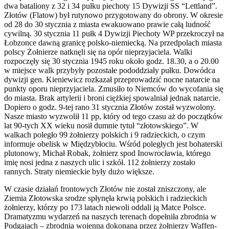
dwa bataliony z 32 i 34 pułku piechoty 15 Dywizji SS “Lettland”.
Złotów (Flatow) był rutynowo przygotowany do obrony. W okresie
od 28 do 30 stycznia z miasta ewakuowano prawie całą ludność
cywilną. 30 stycznia 11 pułk 4 Dywizji Piechoty WP przekroczył na
Łobzonce dawną granicę polsko-niemiecką. Na przedpolach miasta
polscy Żołnierze natknęli się na opór nieprzyjaciela. Walki
rozpoczęły się 30 stycznia 1945 roku około godz. 18.30, a o 20.00
w miejsce walk przybyły pozostałe pododdziały pułku. Dowódca
dywizji gen. Kieniewicz rozkazał przeprowadzić nocne natarcie na
punkty oporu nieprzyjaciela. Zmusiło to Niemców do wycofania się
do miasta. Brak artylerii i broni ciężkiej spowalniał jednak natarcie.
Dopiero o godz. 9-tej rano 31 stycznia Złotów został wyzwolony.
Nasze miasto wyzwolił 11 pp, który od tego czasu aż do początków
lat 90-tych XX wieku nosił dumnie tytuł “złotowskiego”. W
walkach poległo 99 żołnierzy polskich i 9 radzieckich, o czym
informuje obelisk w Międzybłociu. Wśród poległych jest bohaterski
plutonowy, Michał Robak, żołnierz spod Inowrocławia, którego
imię nosi jedna z naszych ulic i szkół. 112 żołnierzy zostało
rannych. Straty niemieckie były dużo większe.
W czasie działań frontowych Złotów nie został zniszczony, ale
Ziemia Złotowska srodze spłynęła krwią polskich i radzieckich
żołnierzy, którzy po 173 latach niewoli oddali ją Matce Polsce.
Dramatyzmu wydarzeń na naszych terenach dopełniła zbrodnia w
Podgajach – zbrodnia wojenna dokonana przez żołnierzy Waffen-