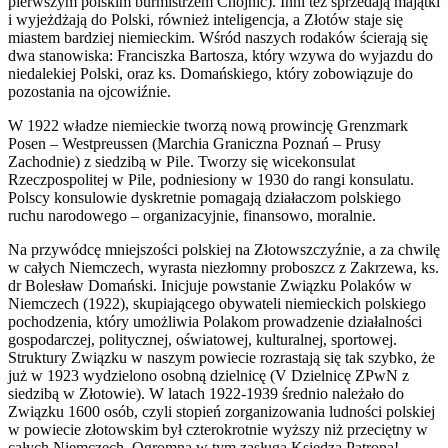
pierwszym polskim burmistrzem Chojnic). Inni też sprzedają majątki
i wyjeżdżają do Polski, również inteligencja, a Złotów staje się
miastem bardziej niemieckim. Wśród naszych rodaków ścierają się
dwa stanowiska: Franciszka Bartosza, który wzywa do wyjazdu do
niedalekiej Polski, oraz ks. Domańskiego, który zobowiązuje do
pozostania na ojcowiźnie.
W 1922 władze niemieckie tworzą nową prowincję Grenzmark
Posen – Westpreussen (Marchia Graniczna Poznań – Prusy
Zachodnie) z siedzibą w Pile. Tworzy się wicekonsulat
Rzeczpospolitej w Pile, podniesiony w 1930 do rangi konsulatu.
Polscy konsulowie dyskretnie pomagają działaczom polskiego
ruchu narodowego – organizacyjnie, finansowo, moralnie.
Na przywódcę mniejszości polskiej na Złotowszczyźnie, a za chwilę
w całych Niemczech, wyrasta niezłomny proboszcz z Zakrzewa, ks.
dr Bolesław Domański. Inicjuje powstanie Związku Polaków w
Niemczech (1922), skupiającego obywateli niemieckich polskiego
pochodzenia, który umożliwia Polakom prowadzenie działalności
gospodarczej, politycznej, oświatowej, kulturalnej, sportowej.
Struktury Związku w naszym powiecie rozrastają się tak szybko, że
już w 1923 wydzielono osobną dzielnicę (V Dzielnicę ZPwN z
siedzibą w Złotowie). W latach 1922-1939 średnio należało do
Związku 1600 osób, czyli stopień zorganizowania ludności polskiej
w powiecie złotowskim był czterokrotnie wyższy niż przeciętny w
całych Niemczech. Ogromna w tym zasługa Księdza Patrona!