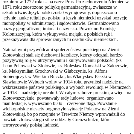
rozbioru w 1772 roku – na rzecz Prus. Po zjednoczeniu Niemiec w
1871 roku zaostrzono politykę germanizacyjną, zwłaszcza w
szkolnictwie. Język polski został wyrugowany, dopuszczono
jedynie naukę religii po polsku, a język niemiecki uzyskał pozycję
monopolisty w administracji i sądownictwie. Germanizowano
nazwy geograficzne, imiona i nazwiska. Powołano Komisję
Kolonizacyjną, która wykupywała majątki z polskich rąk i
przekazywała dla sprowadzanych tu osadników niemieckich.
Naturalnymi przywódcami społeczeństwa polskiego na Ziemi
Złotowskiej stali się duchowni katoliccy, którzy odegrali bardzo
pozytywną rolę w utrzymywaniu i kultywowaniu polskości (ks.
Leon Pellowski w Złotowie, ks. Bolesław Domałski w Zakrzewie,
ks. Maksymilian Grochowski w Głubczynie, ks. Alfons
Sobierajczyk w Wielkim Buczku, ks.Władysław Paszki w
Sławianowie Wybuch wojny w 1914 roku przyniósł nadzieję na
wskrzeszenie państwa polskiego, a wybuch rewolucji w Niemczech
w 1918 – nadzieję tę urealnił. W całym zaborze pruskim, a więc i na
Złotowszczyźnie, powstawały rady ludowe, organizowano
manifestacje, wywieszano biało – czerwone flagi. Powstanie
wielkopolskie niestety pogorszyło sytuację Polaków na Ziemi
Złotowskiej, bo po rozejmie w Trewirze Niemcy wprowadzili do
powiatu złotowskiego silne oddziały Grenzschutzu, które
terroryzowały polską ludność.