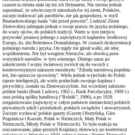
czasem ta ziemia stała się też ich Heimatem. Nie można jednak
zapominać, że odwiecznych mieszkańców tej ziemi, Polaków,
zaczęto traktować jak parobków, nie jak gospodarzy, w myśl
Bismarkowskiego hasła “siła przed prawem”. Ludność Ziemi
Złotowskiej zabiegała jednak o swoje prawa: do języka polskiego,
do wiary ojców, do polskich tradycji. Warto w tym miejscu
przywołać postawę jednego z największych kapłanów środkowej
Europy, ks. dra Bolesława Domańskiego. W czasach dyskryminacji
polskiego narodu i języka, On nigdy nie głosił walki, ale ideę
współistnienia. Nie był wrogiem Niemców, ale obrońcą praw
wszystkich narodów, w tym własnego. Dlatego zaraz po
zakończeniu I wojny światowej zwrócił się do swoich z
kontrowersyjnym nakazem moralnym: “Zdradę narodową popełnia
ten, kto opuszcza ojcowiznę”. Wielu jednak wyjechało do Polski
(sporo inteligencji), ale wielu posłuchało swojego kapłana i
przywódcy, zostało na Złotowszczyźnie. Już wcześniej założono
polskie banki (Bank Ludowy, 1902 r., Bank Parcelacyjny, 1909 r.)
oraz polską spółkę handlową (“Rolnik”, 1906), a po 1928
zorganizowano (najwięcej w całym państwie niemieckim) polskich
prywatnych szkół i przedszkoli, polskich związków i stowarzyszeń.
Zaczęto wydawać polskie gazety (Gazetę Olsztyńską, Głos
Pogranicza i Kaszub, Polak w Niemczech, Mały Polak w
Niemczech, Młody Polak w Niemczech). To była reakcja na
rozczarowanie, jakie przeżyli Krajniacy złotowscy po konferencji
pokojowej w Wersalu w 1919, gdzie najpierw Ziemię Złotowską