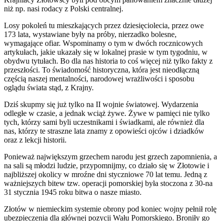
niż np. nasi rodacy z Polski centralnej.
Losy pokoleń tu mieszkających przez dziesięciolecia, przez owe
173 lata, wystawiane były na próby, nierzadko bolesne,
wymagające ofiar. Wspominamy o tym w dwóch rocznicowych
artykułach, jakie ukazały się w lokalnej prasie w tym tygodniu, w
obydwu tytułach. Bo dla nas historia to coś więcej niż tylko fakty z
przeszłości. To świadomość historyczna, która jest nieodłączną
częścią naszej mentalności, narodowej wrażliwości i sposobu
oglądu świata stąd, z Krajny.
Dziś skupmy się już tylko na II wojnie światowej. Wydarzenia
odległe w czasie, a jednak wciąż żywe. Żywe w pamięci nie tylko
tych, którzy sami byli uczestnikami i świadkami, ale również dla
nas, którzy te straszne lata znamy z opowieści ojców i dziadków
oraz z lekcji historii.
Ponieważ największym grzechem narodu jest grzech zapomnienia, a
na sali są młodzi ludzie, przypomnijmy, co działo się w Złotowie i
najbliższej okolicy w mroźne dni styczniowe 70 lat temu. Jedną z
ważniejszych bitew tzw. operacji pomorskiej była stoczona z 30-na
31 stycznia 1945 roku bitwa o nasze miasto.
Złotów w niemieckim systemie obrony pod koniec wojny pełnił rolę
ubezpieczenia dla głównej pozycji Wału Pomorskiego. Broniły go