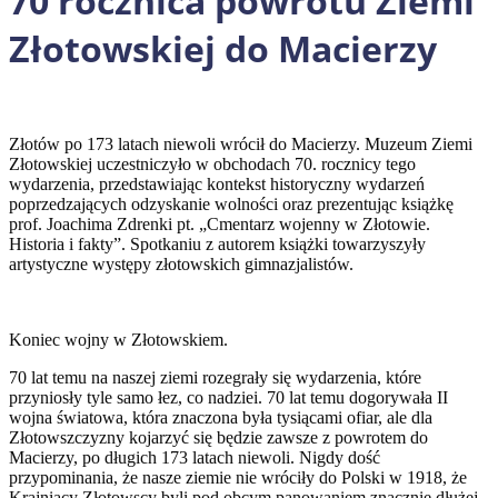
70 rocznica powrotu Ziemi
Złotowskiej do Macierzy
Złotów po 173 latach niewoli wrócił do Macierzy. Muzeum Ziemi
Złotowskiej uczestniczyło w obchodach 70. rocznicy tego
wydarzenia, przedstawiając kontekst historyczny wydarzeń
poprzedzających odzyskanie wolności oraz prezentując książkę
prof. Joachima Zdrenki pt. „Cmentarz wojenny w Złotowie.
Historia i fakty”. Spotkaniu z autorem książki towarzyszyły
artystyczne występy złotowskich gimnazjalistów.
Koniec wojny w Złotowskiem.
70 lat temu na naszej ziemi rozegrały się wydarzenia, które
przyniosły tyle samo łez, co nadziei. 70 lat temu dogorywała II
wojna światowa, która znaczona była tysiącami ofiar, ale dla
Złotowszczyzny kojarzyć się będzie zawsze z powrotem do
Macierzy, po długich 173 latach niewoli. Nigdy dość
przypominania, że nasze ziemie nie wróciły do Polski w 1918, że
Krajniacy Złotowscy byli pod obcym panowaniem znacznie dłużej