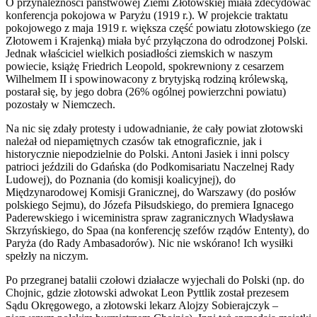
O przynależności państwowej Ziemi Złotowskiej miała zdecydować
konferencja pokojowa w Paryżu (1919 r.). W projekcie traktatu
pokojowego z maja 1919 r. większa część powiatu złotowskiego (ze
Złotowem i Krajenką) miała być przyłączona do odrodzonej Polski.
Jednak właściciel wielkich posiadłości ziemskich w naszym
powiecie, książę Friedrich Leopold, spokrewniony z cesarzem
Wilhelmem II i spowinowacony z brytyjską rodziną królewską,
postarał się, by jego dobra (26% ogólnej powierzchni powiatu)
pozostały w Niemczech.
Na nic się zdały protesty i udowadnianie, że cały powiat złotowski
należał od niepamiętnych czasów tak etnograficznie, jak i
historycznie niepodzielnie do Polski. Antoni Jasiek i inni polscy
patrioci jeździli do Gdańska (do Podkomisariatu Naczelnej Rady
Ludowej), do Poznania (do komisji koalicyjnej), do
Międzynarodowej Komisji Granicznej, do Warszawy (do posłów
polskiego Sejmu), do Józefa Piłsudskiego, do premiera Ignacego
Paderewskiego i wiceministra spraw zagranicznych Władysława
Skrzyńskiego, do Spaa (na konferencję szefów rządów Ententy), do
Paryża (do Rady Ambasadorów). Nic nie wskórano! Ich wysiłki
spełzły na niczym.
Po przegranej batalii czołowi działacze wyjechali do Polski (np. do
Chojnic, gdzie złotowski adwokat Leon Pyttlik został prezesem
Sądu Okręgowego, a złotowski lekarz Alojzy Sobierajczyk –