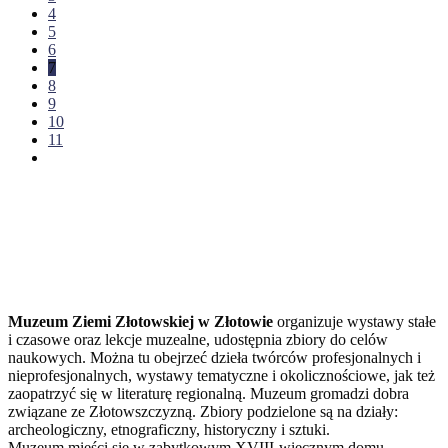
4
5
6
7
8
9
10
11
Muzeum Ziemi Złotowskiej w Złotowie
organizuje wystawy stałe
i czasowe oraz lekcje muzealne, udostępnia zbiory do celów
naukowych. Można tu obejrzeć dzieła twórców profesjonalnych i
nieprofesjonalnych, wystawy tematyczne i okolicznościowe, jak też
zaopatrzyć się w literaturę regionalną. Muzeum gromadzi dobra
związane ze Złotowszczyzną. Zbiory podzielone są na działy:
archeologiczny, etnograficzny, historyczny i sztuki.
Muzeum mieści się w zabytkowym XVIII-wiecznym domu