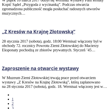
W piątek 10 marca 2017 odbył się wernisaż wystawy Pani Renaty
Kopić Sądel „Przygoda z wycinanką”. Podczas otwarcia
zgromadzona publiczność mogła posłuchać radosnych utworów
muzycznych…
„Z Kresów na Krajnę Złotowską”
28 stycznia 2017 (sobota), godz. 18:00 Wernisaż włączony był w
obchody 72. rocznicy Powrotu Ziemi Złotowskiej do Macierzy
Eksponaty pochodzą ze zbiorów prywatnych. Styczeń ’45…
Zaproszenie na otwarcie wystawy
W Muzeum Ziemi Złotowskiej trwają prace przed otwarciem
wystawy „Z Kresów na Krajnę Złotowską”, którą zaplanowano
na 28 stycznia 2017 (sobota), godz. 18. Wernisaż włączony jest w…
1
2
3