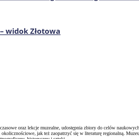
– widok Złotowa
 czasowe oraz lekcje muzealne, udostępnia zbiory do celów naukowych
 okolicznościowe, jak też zaopatrzyć się w literaturę regionalną. Mu
nograficzny, historyczny i sztuki.