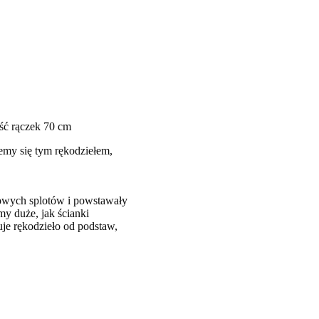
ść rączek 70 cm
emy się tym rękodziełem,
wowych splotów i powstawały
y duże, jak ścianki
zuje rękodzieło od podstaw,