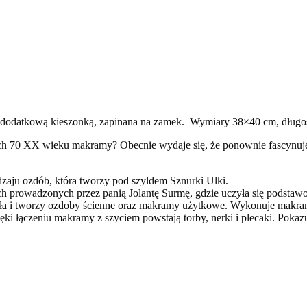
i dodatkową kieszonką, zapinana na zamek. Wymiary 38×40 cm, długo
atach 70 XX wieku makramy? Obecnie wydaje się, że ponownie fascynuj
odzaju ozdób, która tworzy pod szyldem Sznurki Ulki.
iach prowadzonych przez panią Jolantę Surmę, gdzie uczyła się podsta
ieła i tworzy ozdoby ścienne oraz makramy użytkowe. Wykonuje makram
Dzięki łączeniu makramy z szyciem powstają torby, nerki i plecaki. Poka