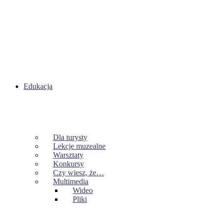
Edukacja
Dla turysty
Lekcje muzealne
Warsztaty
Konkursy
Czy wiesz, że…
Multimedia
Wideo
Pliki