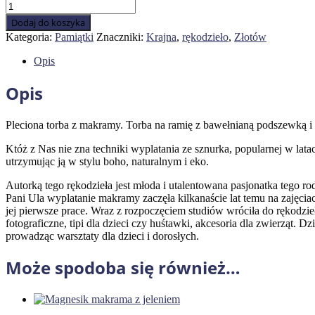
ilość
Torba
Dodaj do koszyka
z
Kategoria:
Pamiątki
Znaczniki:
Krajna
,
rękodzieło
,
Złotów
makramy
Opis
Opis
Pleciona torba z makramy. Torba na ramię z bawełnianą podszewką 
Któż z Nas nie zna techniki wyplatania ze sznurka, popularnej w l
utrzymując ją w stylu boho, naturalnym i eko.
Autorką tego rękodzieła jest młoda i utalentowana pasjonatka tego r
Pani Ula wyplatanie makramy zaczęła kilkanaście lat temu na zajęc
jej pierwsze prace. Wraz z rozpoczęciem studiów wróciła do rękodz
fotograficzne, tipi dla dzieci czy huśtawki, akcesoria dla zwierząt. 
prowadząc warsztaty dla dzieci i dorosłych.
Może spodoba się również…