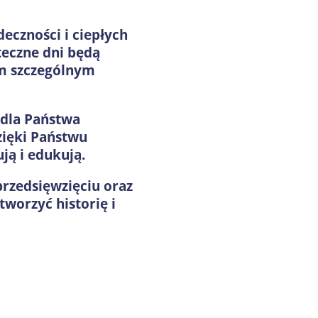
eczności i ciepłych
teczne dni będą
ym szczególnym
 dla Państwa
Dzięki Państwu
ją i edukują.
rzedsięwzięciu oraz
worzyć historię i