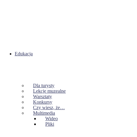
Edukacja
Dla turysty
Lekcje muzealne
Warsztaty
Konkursy
Czy wiesz, że…
Multimedia
Wideo
Pliki