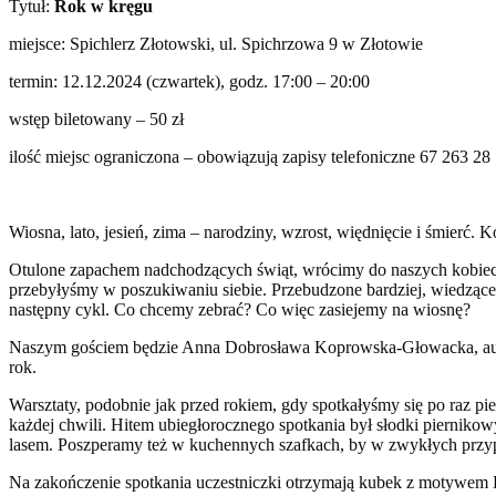
Tytuł:
Rok w kręgu
miejsce: Spichlerz Złotowski, ul. Spichrzowa 9 w Złotowie
termin: 12.12.2024 (czwartek), godz. 17:00 – 20:00
wstęp biletowany – 50 zł
ilość miejsc ograniczona – obowiązują zapisy telefoniczne 67 263 
Wiosna, lato, jesień, zima – narodziny, wzrost, więdnięcie i śmierć.
Otulone zapachem nadchodzących świąt, wrócimy do naszych kobiecy
przebyłyśmy w poszukiwaniu siebie. Przebudzone bardziej, wiedzące w
następny cykl. Co chcemy zebrać? Co więc zasiejemy na wiosnę?
Naszym gościem będzie Anna Dobrosława Koprowska-Głowacka, auto
rok.
Warsztaty, podobnie jak przed rokiem, gdy spotkałyśmy się po raz p
każdej chwili. Hitem ubiegłorocznego spotkania był słodki pierniko
lasem. Poszperamy też w kuchennych szafkach, by w zwykłych przyp
Na zakończenie spotkania uczestniczki otrzymają kubek z motywem E