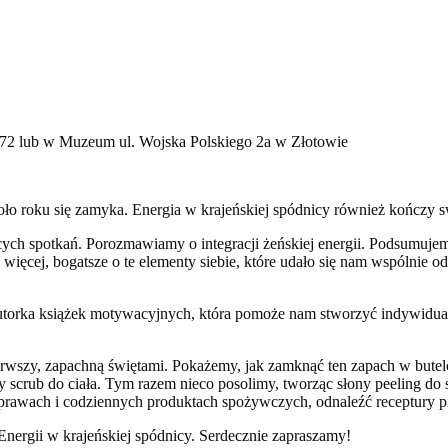
28 72 lub w Muzeum ul. Wojska Polskiego 2a w Złotowie
 Koło roku się zamyka. Energia w krajeńskiej spódnicy również kończy 
ch spotkań. Porozmawiamy o integracji żeńskiej energii. Podsumujem
ięcej, bogatsze o te elementy siebie, które udało się nam wspólnie o
rka książek motywacyjnych, która pomoże nam stworzyć indywidual
ierwszy, zapachną świętami. Pokażemy, jak zamknąć ten zapach w bute
wy scrub do ciała. Tym razem nieco posolimy, tworząc słony peeling d
rawach i codziennych produktach spożywczych, odnaleźć receptury pi
nergii w krajeńskiej spódnicy. Serdecznie zapraszamy!