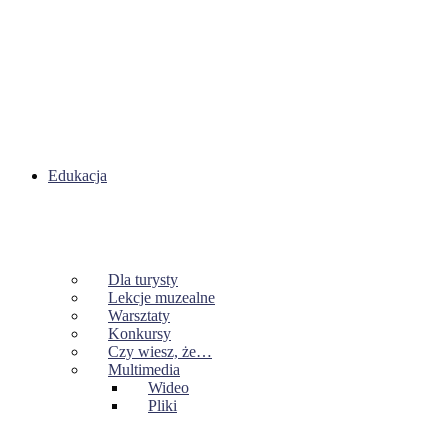
Edukacja
Dla turysty
Lekcje muzealne
Warsztaty
Konkursy
Czy wiesz, że…
Multimedia
Wideo
Pliki