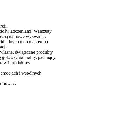
rgii.
 doświadczeniami. Warsztaty
tością na nowe wyzwania.
widualnych map marzeń na
acji.
 własne, świąteczne produkty
rzygotować naturalny, pachnący
praw i produktów
 emocjach i wspólnych
formować.