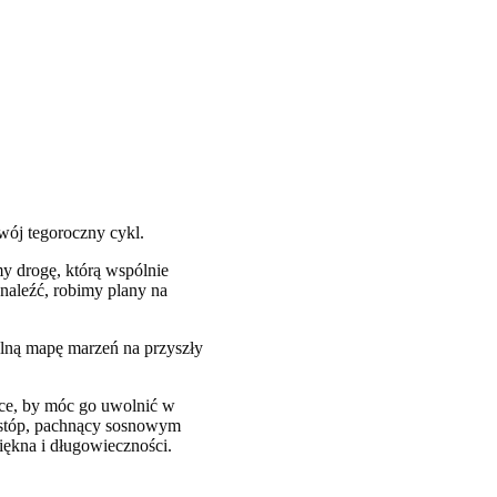
swój tegoroczny cykl.
y drogę, którą wspólnie
dnaleźć, robimy plany na
ną mapę marzeń na przyszły
lce, by móc go uwolnić w
o stóp, pachnący sosnowym
ękna i długowieczności.