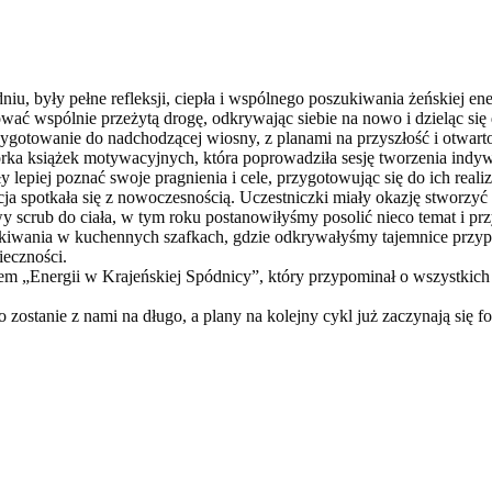
iu, były pełne refleksji, ciepła i wspólnego poszukiwania żeńskiej ene
ać wspólnie przeżytą drogę, odkrywając siebie na nowo i dzieląc się
zygotowanie do nadchodzącej wiosny, z planami na przyszłość i otwar
a książek motywacyjnych, która poprowadziła sesję tworzenia indy
lepiej poznać swoje pragnienia i cele, przygotowując się do ich realiz
ja spotkała się z nowoczesnością. Uczestniczki miały okazję stworzyć
wy scrub do ciała, w tym roku postanowiłyśmy posolić nieco temat i p
ukiwania w kuchennych szafkach, gdzie odkrywałyśmy tajemnice przy
ieczności.
 „Energii w Krajeńskiej Spódnicy”, który przypominał o wszystkich
 zostanie z nami na długo, a plany na kolejny cykl już zaczynają się 