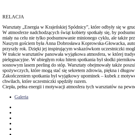
RELACJA
Warsztaty „Energia w Krajeńskiej Spódnicy”, które odbyły się w grudn
W atmosferze nadchodzących świąt kobiety spotkały się, by podsumow
miały na celu nie tylko podsumowanie minionego cyklu, ale także pr
Naszym gościem była Anna Dobrosława Koprowska-Głowacka, autork
przyszły rok. Dzięki jej inspirującym wskazówkom uczestniczki mogły 
W trakcie warsztatów panowała wyjątkowa atmosfera, w której tradyc
pielęgnacyjne. W ubiegłym roku hitem spotkania był słodki pierniko
sosnowym lasem peeling do stóp. Warsztaty obejmowały także posz
spożywczych, które mogą stać się sekretem zdrowia, piękna i długow
Zakończeniem spotkania był wyjątkowy upominek – kubek z motywem
chwilach, które uczestniczki spędziły razem.
Ciepła, pełna energii i motywacji atmosfera tych warsztatów na pewno
Galeria