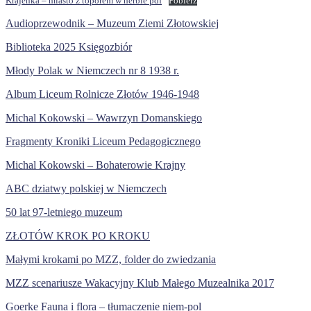
Krajenka – miasto z toporem w herbie pdf
Pobierz
Audioprzewodnik – Muzeum Ziemi Złotowskiej
Biblioteka 2025 Księgozbiór
Młody Polak w Niemczech nr 8 1938 r.
Album Liceum Rolnicze Złotów 1946-1948
Michal Kokowski – Wawrzyn Domanskiego
Fragmenty Kroniki Liceum Pedagogicznego
Michal Kokowski – Bohaterowie Krajny
ABC dziatwy polskiej w Niemczech
50 lat 97-letniego muzeum
ZŁOTÓW KROK PO KROKU
Małymi krokami po MZZ, folder do zwiedzania
MZZ scenariusze Wakacyjny Klub Małego Muzealnika 2017
Goerke Fauna i flora – tłumaczenie niem-pol