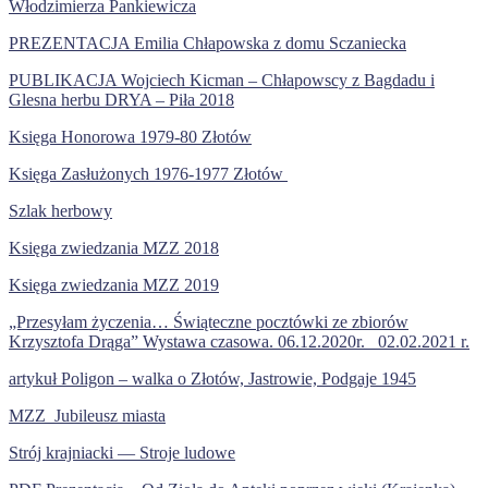
Włodzimierza Pankiewicza
PREZENTACJA Emilia Chłapowska z domu Sczaniecka
PUBLIKACJA Wojciech Kicman – Chłapowscy z Bagdadu i
Glesna herbu DRYA – Piła 2018
Księga Honorowa 1979-80 Złotów
Księga Zasłużonych 1976-1977 Złotów
Szlak herbowy
Księga zwiedzania MZZ 2018
Księga zwiedzania MZZ 2019
„Przesyłam życzenia… Świąteczne pocztówki ze zbiorów
Krzysztofa Drąga” Wystawa czasowa. 06.12.2020r._ 02.02.2021 r.
artykuł Poligon – walka o Złotów, Jastrowie, Podgaje 1945
MZZ_Jubileusz miasta
Strój krajniacki — Stroje ludowe