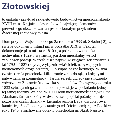
Złotowskiej
to unikalny przykład szkieletowego budownictwa mieszczańskiego
XVIII w. na Krajnie, który zachował najwięcej elementów
pierwotnego ukształtowania i jest doskonałym przykładem
ówczesnej zabudowy miasta.
Dom przy ul. Wojska Polskiego 2a (do roku 1933 ul. Szkolnej 2), w
świetle dokumentu, istniał już w początku XIX w. Fakt ten
dokumentuje plan miasta z 1810 r., a pośrednio wzmianka
archiwalna z 1829 r. wymieniająca dom mieszkalny wśród
zabudowy posesji. Wcześniejsze zapiski w księgach wieczystych z
lat 1792 – 1827 dotyczą wyłącznie właścicieli, nabywających
nieruchomość drogą przetargu lub kupna bezpośredniego. W tym
czasie parcela przechodzi kilkakrotnie z rąk do rąk, a kolejnymi
nabywcami są rzemieślnicy – farbiarze, rekrutujący się z licznego
wówczas w Złotowie środowiska sukienników. Począwszy od roku
1833 sytuacja ulega zmianie i dom pozostaje w posiadaniu jednej i
tej samej rodziny Waldor. W 1900 roku nieruchomość nabywa Otto
Abraham, farbiarz, który w dwadzieścia pięć lat później buduje na
pozostałej części działki (w kierunku jeziora Baba) dwupiętrową
kamienicę. Spadkobiercy ostatniego właściciela emigrują z Polski w
roku 1945, a zachowane obiekty przechodzą na Skarb Państwa.