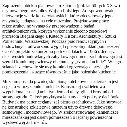
Zagrożenie obiektu planowaną rozbiórką (poł. lat 60-tych XX w.)
usytuowanego przy ulicy Wojska Polskiego 2a –spowodowało
interwencję władz konserwatorskich, które zdecydowały jego
restytucję i adaptacje na cele muzealne. Projektowane prace
rekonstrukcyjne wymagały przeprowadzenia badań
architektonicznych, których wykonanie zlecono zespołowi
profesora Biegańskiego z Katedry Historii Architektury i Sztuki
Politechniki Warszawskiej. Podczas prac renowacyjnych i
budowlanych odtworzono wygląd i pierwotny układ pomieszczeń.
Całość projektu zakończono po trzech latach w 1966 r. Jedną z
ciekawostek budowlanych zabytkowego domu szachulcowego jest
szeroki komin nogawicowy obejmujący „czarną kuchnię”. W jego
ścianach zachowały się trzy kominki ogrzewające przyległe
pomieszczenia i służące równocześnie jako paleniska kuchenne.
Muzeum posiada piwnicę sklepioną kolebkowo - materiałem jest
cegła, a w przyziemiu kamienie. Konstrukcja szkieletowa
wypełniona jest cegłami i tynkiem od ulicy, glina i brusami od
strony ogrodu. Całość przykrywa łamany dach pokryty dachówką.
Budynek ma parter ceglany, zaś piętro szachulcowe. Jako surowca
na konstrukcję szkieletową muzeum użyto drewna dębowego,
sosnowego i modrzewiowego. W zrekonstruowanej kamieniczce
mieszczańskiej jest osiem pomieszczeń o łącznej powierzchni
wystawowej 231 metrów.