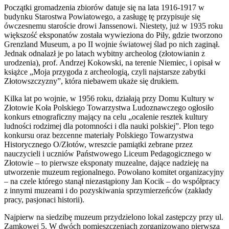
Początki gromadzenia zbiorów datuje się na lata 1916-1917 w
budynku Starostwa Powiatowego, a zasługę tę przypisuje się
ówczesnemu staroście drowi Janssenowi. Niestety, już w 1935 roku
większość eksponatów została wywieziona do Piły, gdzie tworzono
Grenzland Museum, a po II wojnie światowej ślad po nich zaginął.
Jednak odnalazł je po latach wybitny archeolog (złotowianin z
urodzenia), prof. Andrzej Kokowski, na terenie Niemiec, i opisał w
książce „Moja przygoda z archeologią, czyli najstarsze zabytki
Złotowszczyzny”, która niebawem ukaże się drukiem.
Kilka lat po wojnie, w 1956 roku, działają przy Domu Kultury w
Złotowie Koła Polskiego Towarzystwa Ludoznawczego ogłosiło
konkurs etnograficzny mający na celu „ocalenie resztek kultury
ludności rodzimej dla potomności i dla nauki polskiej”. Plon tego
konkursu oraz bezcenne materiały Polskiego Towarzystwa
Historycznego O/Złotów, wreszcie pamiątki zebrane przez
nauczycieli i uczniów Państwowego Liceum Pedagogicznego w
Złotowie – to pierwsze eksponaty muzealne, dające nadzieję na
utworzenie muzeum regionalnego. Powołano komitet organizacyjny
– na czele którego stanął niezastąpiony Jan Kocik – do współpracy
z innymi muzeami i do pozyskiwania sprzymierzeńców (zakłady
pracy, pasjonaci historii).
Najpierw na siedzibę muzeum przydzielono lokal zastępczy przy ul.
Zamkowej 5. W dwóch pomieszczeniach zorganizowano pierwszą