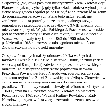
ekspozycję „Wystawa pamiątek historycznych Ziemi Złotowskiej”.
Planowano jak najszybciej, gdy tylko szkoła rolnicza wybuduje dla
siebie nowy gmach i opuści pałac Działyńskich, przenieść muzeum
do pomieszczeń pałacowych. Planu tego nigdy jednak nie
zrealizowano, a na potrzeby muzeum regionalnego zaczęto
remontować i przebudowywać zabytkowy, XVIII-wieczny dom
mieszczański przy ul. Wojska Polskiego 2. Prace konserwatorskie –
pod nadzorem Katedry Historii Architektury i Sztuki Politechniki
Warszawskiej trwały trzy lata, od 1963 do 1966 roku. W
październiku 1966 r. uroczyście udostępniono mieszkańcom
Złotowszczyzny nowy obiekt muzealny.
Ze spraw formalnych należy odnotować kilka ważnych dat i
faktów: 19 września 1962 r. Ministerstwo Kultury i Sztuki (z datą
wsteczną od 9 maja 1962) zatwierdziło powstanie złotowskiego
muzeum. To historyczne wydarzenie poprzedziła uchwala
Prezydium Powiatowej Rady Narodowej, powołująca do życia
„muzeum regionalne Ziemi Złotowskiej z siedzibą w Złotowie – w
celu krzewienia przywiązania i miłości do ziemi naszych
przodków”. Termin wykonania uchwały określono na 31 stycznia
1960 r., czyli na 15. rocznicę powrotu Zlotowa do Macierzy.
Począwszy od 1961 roku Wydział Kultury Powiatowej Rady
Narodowej, przyznawał na zorganizowanie muzeum stosowne
środki finansowe.