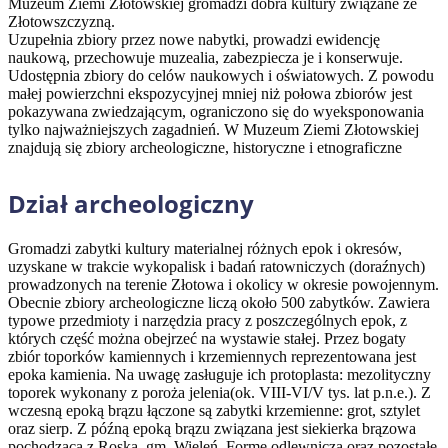
Muzeum Ziemi Złotowskiej gromadzi dobra kultury związane ze
Złotowszczyzną.
Uzupełnia zbiory przez nowe nabytki, prowadzi ewidencję
naukową, przechowuje muzealia, zabezpiecza je i konserwuje.
Udostępnia zbiory do celów naukowych i oświatowych. Z powodu
małej powierzchni ekspozycyjnej mniej niż połowa zbiorów jest
pokazywana zwiedzającym, ograniczono się do wyeksponowania
tylko najważniejszych zagadnień. W Muzeum Ziemi Złotowskiej
znajdują się zbiory archeologiczne, historyczne i etnograficzne
Dział archeologiczny
Gromadzi zabytki kultury materialnej różnych epok i okresów,
uzyskane w trakcie wykopalisk i badań ratowniczych (doraźnych)
prowadzonych na terenie Złotowa i okolicy w okresie powojennym.
Obecnie zbiory archeologiczne liczą około 500 zabytków. Zawiera
typowe przedmioty i narzędzia pracy z poszczególnych epok, z
których część można obejrzeć na wystawie stałej. Przez bogaty
zbiór toporków kamiennych i krzemiennych reprezentowana jest
epoka kamienia. Na uwagę zasługuje ich protoplasta: mezolityczny
toporek wykonany z poroża jelenia(ok. VIII-VI/V tys. lat p.n.e.). Z
wczesną epoką brązu łączone są zabytki krzemienne: grot, sztylet
oraz sierp. Z późną epoką brązu związana jest siekierka brązowa
pochodząca z Roska, gm. Wieleń. Formę odlewniczą oraz pozostałe