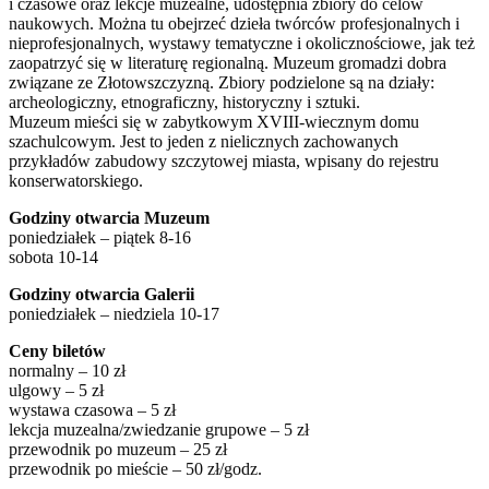
i czasowe oraz lekcje muzealne, udostępnia zbiory do celów
naukowych. Można tu obejrzeć dzieła twórców profesjonalnych i
nieprofesjonalnych, wystawy tematyczne i okolicznościowe, jak też
zaopatrzyć się w literaturę regionalną. Muzeum gromadzi dobra
związane ze Złotowszczyzną. Zbiory podzielone są na działy:
archeologiczny, etnograficzny, historyczny i sztuki.
Muzeum mieści się w zabytkowym XVIII-wiecznym domu
szachulcowym. Jest to jeden z nielicznych zachowanych
przykładów zabudowy szczytowej miasta, wpisany do rejestru
konserwatorskiego.
Godziny otwarcia Muzeum
poniedziałek – piątek 8-16
sobota 10-14
Godziny otwarcia Galerii
poniedziałek – niedziela 10-17
Ceny biletów
normalny – 10 zł
ulgowy – 5 zł
wystawa czasowa – 5 zł
lekcja muzealna/zwiedzanie grupowe – 5 zł
przewodnik po muzeum – 25 zł
przewodnik po mieście – 50 zł/godz.