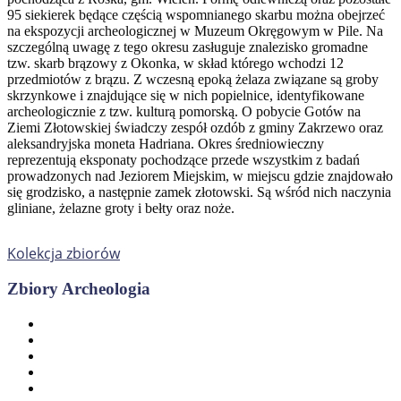
95 siekierek będące częścią wspomnianego skarbu można obejrzeć
na ekspozycji archeologicznej w Muzeum Okręgowym w Pile. Na
szczególną uwagę z tego okresu zasługuje znalezisko gromadne
tzw. skarb brązowy z Okonka, w skład którego wchodzi 12
przedmiotów z brązu. Z wczesną epoką żelaza związane są groby
skrzynkowe i znajdujące się w nich popielnice, identyfikowane
archeologicznie z tzw. kulturą pomorską. O pobycie Gotów na
Ziemi Złotowskiej świadczy zespół ozdób z gminy Zakrzewo oraz
aleksandryjska moneta Hadriana. Okres średniowieczny
reprezentują eksponaty pochodzące przede wszystkim z badań
prowadzonych nad Jeziorem Miejskim, w miejscu gdzie znajdowało
się grodzisko, a następnie zamek złotowski. Są wśród nich naczynia
gliniane, żelazne groty i bełty oraz noże.
Kolekcja zbiorów
Zbiory Archeologia