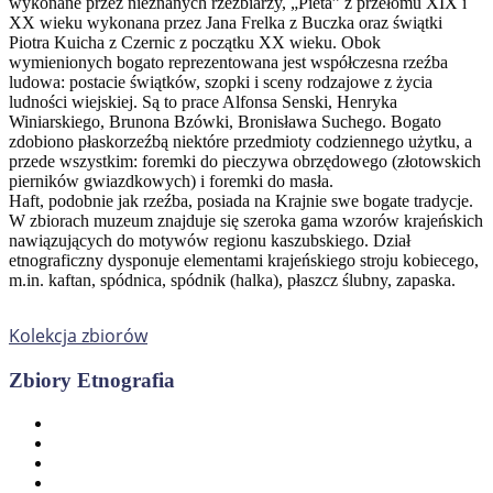
wykonane przez nieznanych rzeźbiarzy, „Pieta” z przełomu XIX i
XX wieku wykonana przez Jana Frelka z Buczka oraz świątki
Piotra Kuicha z Czernic z początku XX wieku. Obok
wymienionych bogato reprezentowana jest współczesna rzeźba
ludowa: postacie świątków, szopki i sceny rodzajowe z życia
ludności wiejskiej. Są to prace Alfonsa Senski, Henryka
Winiarskiego, Brunona Bzówki, Bronisława Suchego. Bogato
zdobiono płaskorzeźbą niektóre przedmioty codziennego użytku, a
przede wszystkim: foremki do pieczywa obrzędowego (złotowskich
pierników gwiazdkowych) i foremki do masła.
Haft, podobnie jak rzeźba, posiada na Krajnie swe bogate tradycje.
W zbiorach muzeum znajduje się szeroka gama wzorów krajeńskich
nawiązujących do motywów regionu kaszubskiego. Dział
etnograficzny dysponuje elementami krajeńskiego stroju kobiecego,
m.in. kaftan, spódnica, spódnik (halka), płaszcz ślubny, zapaska.
Kolekcja zbiorów
Zbiory Etnografia