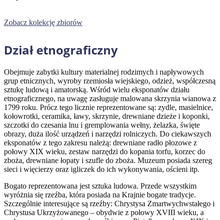
Zobacz kolekcję zbiorów
Dział etnograficzny
Obejmuje zabytki kultury materialnej rodzimych i napływowych
grup etnicznych, wyroby rzemiosła wiejskiego, odzież, współczesną
sztukę ludową i amatorską. Wśród wielu eksponatów działu
etnograficznego, na uwagę zasługuje malowana skrzynia wianowa z
1799 roku. Prócz tego licznie reprezentowane są: zydle, masielnice,
kołowrotki, ceramika, ławy, skrzynie, drewniane dzieże i koponki,
szczotki do czesania lnu i gremplowania wełny, żelazka, święte
obrazy, duża ilość urządzeń i narzędzi rolniczych. Do ciekawszych
eksponatów z tego zakresu należą: drewniane radło płozowe z
połowy XIX wieku, zestaw narzędzi do kopania torfu, korzec do
zboża, drewniane łopaty i szufle do zboża. Muzeum posiada szereg
sieci i więcierzy oraz igliczek do ich wykonywania, ościeni itp.
Bogato reprezentowana jest sztuka ludowa. Przede wszystkim
wyróżnia się rzeźba, która posiada na Krajnie bogate tradycje.
Szczególnie interesujące są rzeźby: Chrystysa Zmartwychwstałego i
Chrystusa Ukrzyżowanego – obydwie z połowy XVIII wieku, a