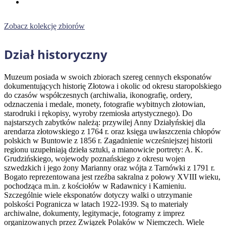
Zobacz kolekcję zbiorów
Dział historyczny
Muzeum posiada w swoich zbiorach szereg cennych eksponatów
dokumentujących historię Złotowa i okolic od okresu staropolskiego
do czasów współczesnych (archiwalia, ikonografię, ordery,
odznaczenia i medale, monety, fotografie wybitnych złotowian,
starodruki i rękopisy, wyroby rzemiosła artystycznego). Do
najstarszych zabytków należą: przywilej Anny Działyńskiej dla
arendarza złotowskiego z 1764 r. oraz księga uwłaszczenia chłopów
polskich w Buntowie z 1856 r. Zagadnienie wcześniejszej historii
regionu uzupełniają dzieła sztuki, a mianowicie portrety: A. K.
Grudzińskiego, wojewody poznańskiego z okresu wojen
szwedzkich i jego żony Marianny oraz wójta z Tarnówki z 1791 r.
Bogato reprezentowana jest rzeźba sakralna z połowy XVIII wieku,
pochodząca m.in. z kościołów w Radawnicy i Kamieniu.
Szczególnie wiele eksponatów dotyczy walki o utrzymanie
polskości Pogranicza w latach 1922-1939. Są to materiały
archiwalne, dokumenty, legitymacje, fotogramy z imprez
organizowanych przez Związek Polaków w Niemczech. Wiele