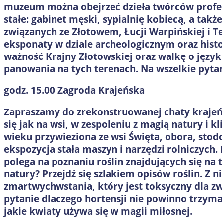
muzeum można obejrzeć dzieła twórców profe
stałe: gabinet męski, sypialnię kobiecą, a takż
związanych ze Złotowem, Łucji Warpińskiej i 
eksponaty w dziale archeologicznym oraz histo
ważność Krajny Złotowskiej oraz walkę o język
panowania na tych terenach. Na wszelkie pyta
godz. 15.00
Zagroda Krajeńska
Zapraszamy do zrekonstruowanej chaty krajeńs
się jak na wsi, w zespoleniu z magią natury i k
wieku przywieziona ze wsi Święta, obora, sto
ekspozycja stała maszyn i narzędzi rolniczych
polega na poznaniu roślin znajdujących się na 
natury? Przejdź się szlakiem opisów roślin. Z n
zmartwychwstania, który jest toksyczny dla zw
pytanie dlaczego hortensji nie powinno trzym
jakie kwiaty używa się w magii miłosnej.