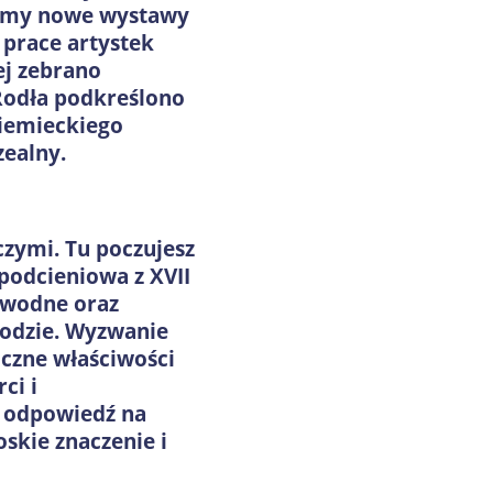
camy nowe wystawy
 prace artystek
ej zebrano
 Rodła podkreślono
niemieckiego
zealny.
zymi. Tu poczujesz
 podcieniowa z XVII
 wodne oraz
rodzie. Wyzwanie
iczne właściwości
ci i
u odpowiedź na
skie znaczenie i