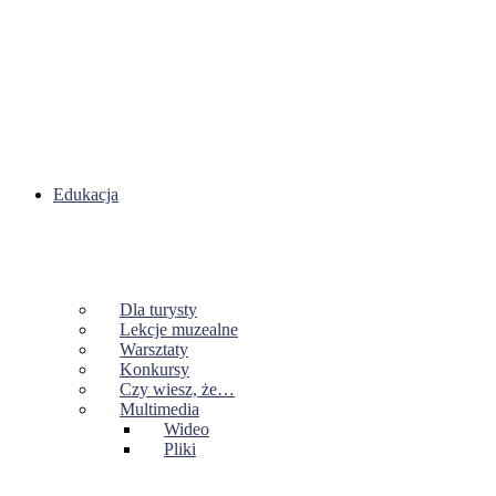
Edukacja
Dla turysty
Lekcje muzealne
Warsztaty
Konkursy
Czy wiesz, że…
Multimedia
Wideo
Pliki