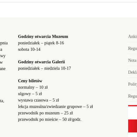
Godziny otwarcia Muzeum
Anki
ępnia
poniedziałek – piątek 8-16
Regu
ła
sobota 10-14
awy
Nota
Godziny otwarcia Galerii
 w
poniedziałek – niedziela 10-17
ane
Dekl
Ceny biletów
Poli
normalny – 10 zł
ulgowy – 5 zł
Regu
wystawa czasowa – 5 zł
ta,
lekcja muzealna/zwiedzanie grupowe – 5 zł
przewodnik po muzeum – 25 zł
przewodnik po mieście – 50 zł/godz.