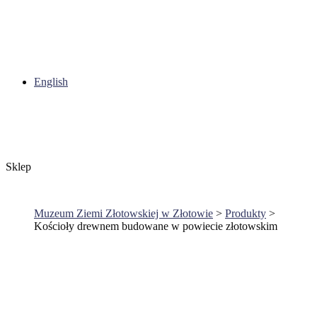
English
Sklep
Muzeum Ziemi Złotowskiej w Złotowie
>
Produkty
>
Kościoły drewnem budowane w powiecie złotowskim