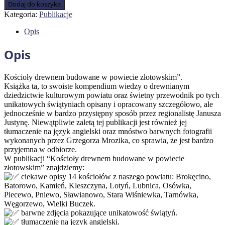
Kościoły
Dodaj do koszyka
drewnem
Kategoria:
Publikacje
budowane
w
Opis
powiecie
złotowskim
Opis
Kościoły drewnem budowane w powiecie złotowskim”.
Książka ta, to swoiste kompendium wiedzy o drewnianym
dziedzictwie kulturowym powiatu oraz świetny przewodnik po tych
unikatowych świątyniach opisany i opracowany szczegółowo, ale
jednocześnie w bardzo przystępny sposób przez regionalistę Janusza
Justynę. Niewątpliwie zaletą tej publikacji jest również jej
tłumaczenie na język angielski oraz mnóstwo barwnych fotografii
wykonanych przez Grzegorza Mrozika, co sprawia, że jest bardzo
przyjemna w odbiorze.
W publikacji “Kościoły drewnem budowane w powiecie
złotowskim” znajdziemy:
ciekawe opisy 14 kościołów z naszego powiatu: Brokęcino,
Batorowo, Kamień, Kleszczyna, Lotyń, Lubnica, Osówka,
Piecewo, Pniewo, Sławianowo, Stara Wiśniewka, Tarnówka,
Węgorzewo, Wielki Buczek.
barwne zdjęcia pokazujące unikatowość świątyń.
tłumaczenie na język angielski.