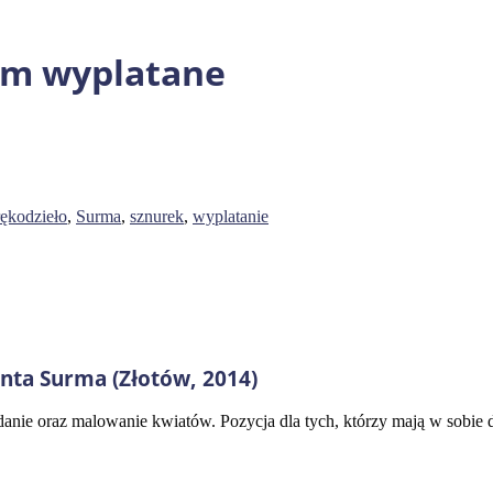
em wyplatane
rękodzieło
,
Surma
,
sznurek
,
wyplatanie
ta Surma (Złotów, 2014)
nie oraz malowanie kwiatów. Pozycja dla tych, którzy mają w sobie du