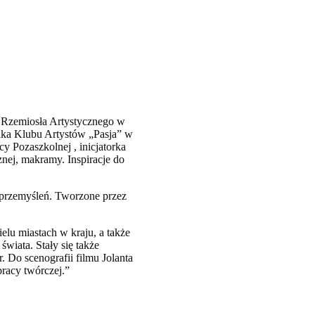
o Rzemiosła Artystycznego w
lka Klubu Artystów „Pasja” w
y Pozaszkolnej , inicjatorka
znej, makramy. Inspiracje do
i przemyśleń. Tworzone przez
lu miastach w kraju, a także
świata. Stały się także
 Do scenografii filmu Jolanta
racy twórczej.”