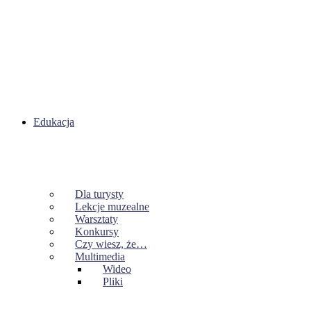
Edukacja
Dla turysty
Lekcje muzealne
Warsztaty
Konkursy
Czy wiesz, że…
Multimedia
Wideo
Pliki