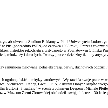
tycznego, absolwentka Studium Reklamy w Pile i Uniwersytetu Ludoweg
w Pile (poprzednio PSPN) od czerwca 1983 roku, Prezes i założycie
kiej, instruktor rękodzieła artystycznego w Powiatowym Ognisku Prac
eci, młodzieży i dorosłych. Tworzy prace z dziedziny tkaniny artystyc
obrazy sznurkiem malowane, pełne ekspresji, barwy, duchowych odczuć 
ch ogólnopolskich i międzynarodowych. Wystawiała swoje prace w wie
ce, Niemczech, Francji, Grecji, USA, Australii i innych krajów całego 
im Burton) i „zagrały” w scenie z Johnnym Deepem i Michele Pfeifer.
az w Muzeum Ziemi Złotowskiej obchodziła swój jubileusz – 30 lecie p