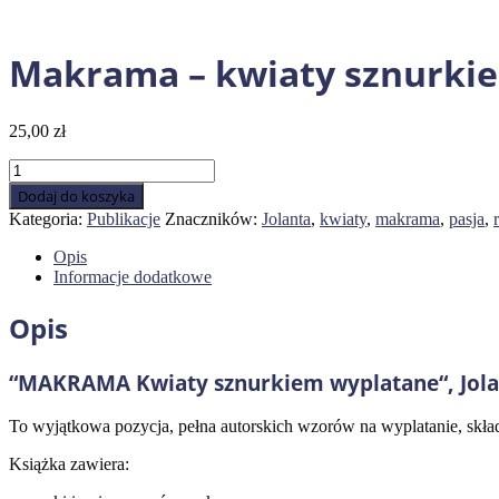
Makrama – kwiaty sznurki
25,00
zł
ilość
Makrama
Dodaj do koszyka
-
Kategoria:
Publikacje
Znaczników:
Jolanta
,
kwiaty
,
makrama
,
pasja
,
kwiaty
sznurkiem
Opis
wyplatane
Informacje dodatkowe
Opis
“MAKRAMA Kwiaty sznurkiem wyplatane“, Jolan
To wyjątkowa pozycja, pełna autorskich wzorów na wyplatanie, składa
Książka zawiera: