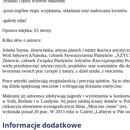
-rysunki i opisy wzorów makramy
-poszczególne etapy wyplatania, składania oraz malowania kwiatów
-galerię zdjęć
Oprawa miękka, 63 strony.
Kilka słów o autorce:
Jolanta Surma, złotowianka, artysta plastyk i mistrz tkactwa artys
Woli Sękowej k/Sanoka, członek Stowarzyszenia Plastyków „AZYL” 
Złotowie, członek Związku Plastyków Artystów Rzeczypospolitej Pols
wielu przedsięwzięć artystycznych, projektów oraz warsztatów dla dzi
tworzenia swoich prac czerpie z natury, z dzieł sztuki, z otoczenia.
Prace artystki zadziwiają oryginalnością i precyzją splotów. Są to 
nią dzieła upiększają otoczenie i wzbogacają doznania estetyczne.
Makramy jej autorstwa zdobywają nagrody i wyróżnienia w konkursa
w Sofii, Berlinie i w Londynie. Jej prace zdobią ściany domów w Pols
ciekawym elementem scenograficznym filmu „Mroczne cienie” (reż. T
wykonała ponad 20 prac. W 2013 roku w Galerii „Labirynt w Pile or
Informacje dodatkowe