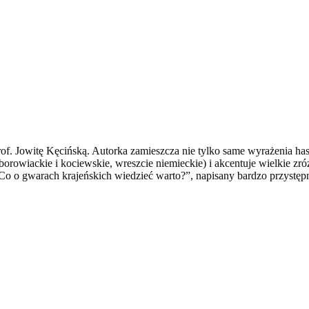
f. Jowitę Kęcińską. Autorka zamieszcza nie tylko same wyrażenia has
orowiackie i kociewskie, wreszcie niemieckie) i akcentuje wielkie zr
Co o gwarach krajeńskich wiedzieć warto?”, napisany bardzo przyst