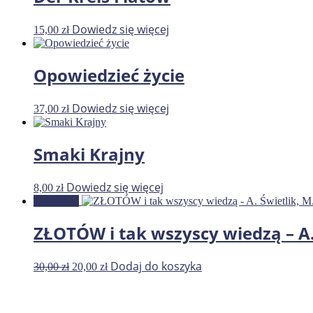
Dowiedz się więcej
15,00
zł
Opowiedzieć życie
Dowiedz się więcej
37,00
zł
Smaki Krajny
Dowiedz się więcej
8,00
zł
Promocja!
ZŁOTÓW i tak wszyscy wiedzą – A. 
Pierwotna
Aktualna
Dodaj do koszyka
30,00
zł
20,00
zł
cena
cena
wynosiła:
wynosi:
30,00 zł.
20,00 zł.