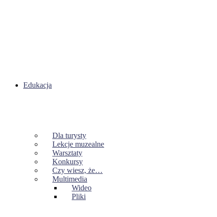
Edukacja
Dla turysty
Lekcje muzealne
Warsztaty
Konkursy
Czy wiesz, że…
Multimedia
Wideo
Pliki