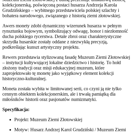
Złotowskiej
kolekcjonerską, poświęconą postaci husarza Andrzeja Karola
Grudzińskiego – wybitnego przedstawiciela polskiej szlachty i
bohatera narodowego, związanego z historią ziemi złotowskiej.
Awers monety zdobi dynamiczny wizerunek husarza w pełnym
rynsztunku bojowym, symbolizujący odwagę, honor i niezłomność
ducha polskiego rycerstwa. Detale zbroi oraz charakterystyczne
skrzydła husarskie zostały oddane z niezwykłą precyzją,
podkreślając kunszt artystyczny projektu.
Rewers przedstawia stylizowaną fasadę Muzeum Ziemi Złotowskiej
– instytucji kultywującej lokalne dziedzictwo i historię. To hołd
złożony tradycji oraz misji edukacyjnej muzeum, które
zaprojektowało tę monetę jako wyjątkowy element kolekcji
historyczno-kulturalnej.
Moneta została wybita w limitowanej serii, co czyni ją nie tylko
cennym obiektem kolekcjonerskim, ale i trwałą pamiątką dla
miłośników historii oraz pasjonatów numizmatyki.
Specyfikacja:
Projekt: Muzeum Ziemi Złotowskiej
Motyw: Husarz Andrzej Karol Grudziński / Muzeum Ziemi