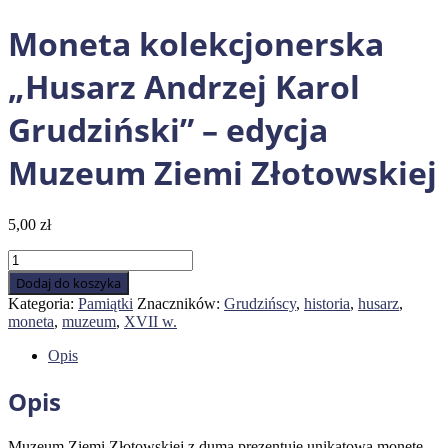
Moneta kolekcjonerska
„Husarz Andrzej Karol
Grudziński” – edycja
Muzeum Ziemi Złotowskiej
5,00
zł
ilość
Moneta
Dodaj do koszyka
kolekcjonerska
Kategoria:
Pamiątki
Znaczników:
Grudzińscy
,
historia
,
husarz
,
„Husarz
moneta
,
muzeum
,
XVII w.
Andrzej
Karol
Opis
Grudziński”
–
Opis
edycja
Muzeum
Ziemi
Muzeum Ziemi Złotowskiej z dumą prezentuje unikatową monetę