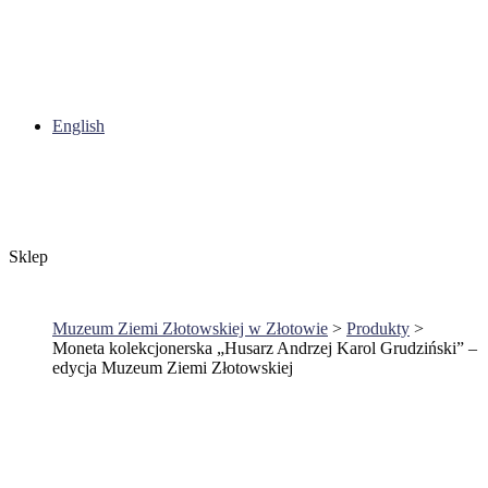
English
Sklep
Muzeum Ziemi Złotowskiej w Złotowie
>
Produkty
>
Moneta kolekcjonerska „Husarz Andrzej Karol Grudziński” –
edycja Muzeum Ziemi Złotowskiej