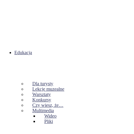
Edukacja
Dla turysty
Lekcje muzealne
Warsztaty
Konkursy
Czy wiesz, że…
Multimedia
Wideo
Pliki