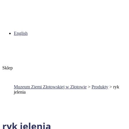
English
Sklep
Muzeum Ziemi Złotowskiej w Złotowie
>
Produkty
>
ryk
jelenia
ryk jelenia