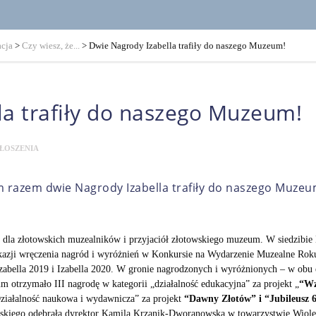
cja
>
Czy wiesz, że...
>
Dwie Nagrody Izabella trafiły do naszego Muzeum!
la trafiły do naszego Muzeum!
ŁOSZENIA
ym razem dwie Nagrody Izabella trafiły do naszego Muzeu
ść dla złotowskich muzealników i przyjaciół złotowskiego muzeum. W siedzi
kazji wręczenia nagród i wyróżnień w Konkursie na Wydarzenie Muzealne Rok
zabella 2019 i Izabella 2020. W gronie nagrodzonych i wyróżnionych – w ob
 otrzymało III nagrodę w kategorii „działalność edukacyjna” za projekt „
“Wz
Działalność naukowa i wydawnicza” za projekt
“Dawny Złotów” i “Jubileusz 6
iego odebrała dyrektor Kamila Krzanik-Dworanowska w towarzystwie Wiolet