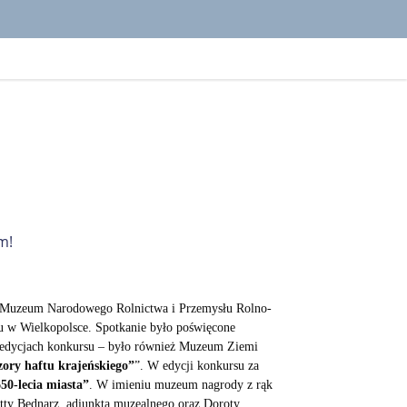
m!
bie Muzeum Narodowego Rolnictwa i Przemysłu Rolno-
u w Wielkopolsce. Spotkanie było poświęcone
u edycjach konkursu – było również Muzeum Ziemi
ory haftu krajeńskiego”
”. W edycji konkursu za
50-lecia miasta”
. W imieniu muzeum nagrody z rąk
ty Bednarz, adiunkta muzealnego oraz Doroty