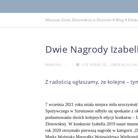
Muzeum Ziemi Złotowskiej w Złotowie
>
Blog
>
Eduka
Dwie Nagrody Izabel
08/09/2021
CZY WIESZ, ŻE...
,
EDUKACJA
,
OG
Z radością ogłaszamy, że kolejne – t
7 września 2021 roku miała miejsce miła uroczysto
Spożywczego w Szreniawie odbyło się spotkanie z o
podsumowaniu dwóch kolejnych edycji konkursu – I
Złotowskiej. W konkursie Izabella 2019 nasze muzeum
rok 2020 otrzymało pierwszą nagrodę w kategorii „
Marka Woźniaka Marszałka Województwa Wielkopolsk