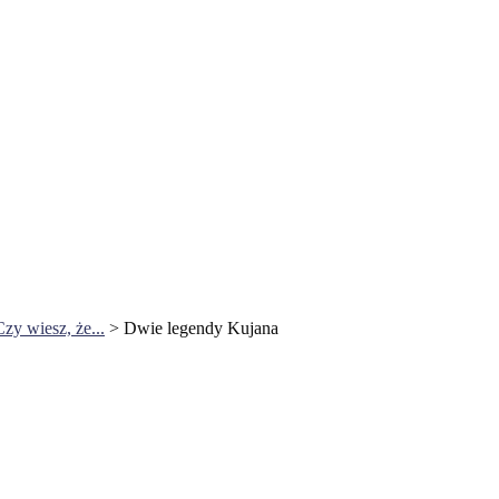
Czy wiesz, że...
>
Dwie legendy Kujana