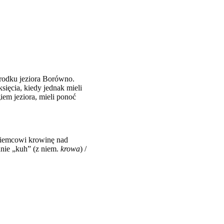
rodku jeziora Borówno.
sięcia, kiedy jednak mieli
iem jeziora, mieli ponoć
 Niemcowi krowinę nad
nnie „kuh” (z niem.
krowa
) /