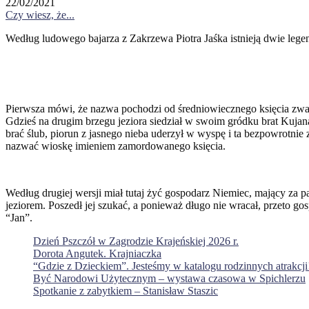
22/02/2021
Czy wiesz, że...
Według ludowego bajarza z Zakrzewa Piotra Jaśka istnieją dwie leg
Pierwsza mówi, że nazwa pochodzi od średniowiecznego księcia zwa
Gdzieś na drugim brzegu jeziora siedział w swoim gródku brat Kujana
brać ślub, piorun z jasnego nieba uderzył w wyspę i ta bezpowrotnie z
nazwać wioskę imieniem zamordowanego księcia.
Według drugiej wersji miał tutaj żyć gospodarz Niemiec, mający za 
jeziorem. Poszedł jej szukać, a ponieważ długo nie wracał, przeto go
“Jan”.
Dzień Pszczół w Zagrodzie Krajeńskiej 2026 r.
Dorota Angutek. Krajniaczka
“Gdzie z Dzieckiem”. Jesteśmy w katalogu rodzinnych atrakcji
Być Narodowi Użytecznym – wystawa czasowa w Spichlerzu
Spotkanie z zabytkiem – Stanisław Staszic