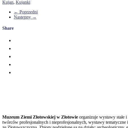
Kujan
,
Kujanki
← Poprzedni
Następny →
Share
Muzeum Ziemi Złotowskiej w Złotowie
organizuje wystawy stałe i
twórców profesjonalnych i nieprofesjonalnych, wystawy tematyczne i
ze Złotowszczyzną. Zbiory podzielone są na działy: archeologiczny, et