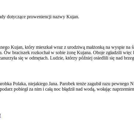
endy dotyczące proweniencji nazwy Kujan.
nego Kujan, który mieszkał wraz z urodziwą małżonką na wyspie na ś
. Ów braciszek rozkochał w sobie żonę Kujana. Oboje zgładzili więc k
anurzyła się w odmętach. Ludzie, którzy później osiedlili się nad brzeg
parobka Polaka, niejakiego Jana. Parobek tenże zagubił razu pewnego
spodarz pobiegł za nim i całą noc błądził nad wodą, wołając naprzemie
!