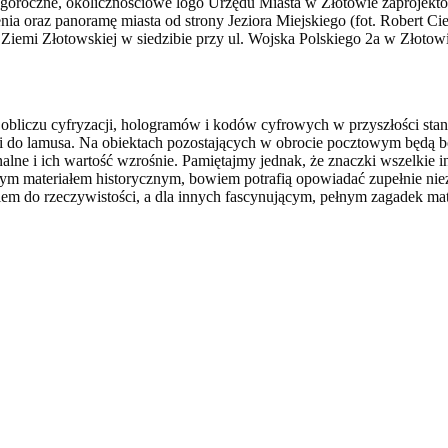
goroczne, okolicznościowe logo Urzędu Miasta w Złotowie zaprojekt
nia oraz panoramę miasta od strony Jeziora Miejskiego (fot. Robert Ci
 Ziemi Złotowskiej w siedzibie przy ul. Wojska Polskiego 2a w Złoto
w obliczu cyfryzacji, hologramów i kodów cyfrowych w przyszłości stani
li do lamusa. Na obiektach pozostających w obrocie pocztowym będą 
ne i ich wartość wzrośnie. Pamiętajmy jednak, że znaczki wszelkie inn
ym materiałem historycznym, bowiem potrafią opowiadać zupełnie niez
datkiem do rzeczywistości, a dla innych fascynującym, pełnym zagadek 