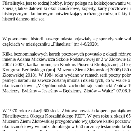
Filatelistyka jest to rodzaj hobby, który polega na kolekcjonowaniu 
zbierają także datowniki okolicznościowe, koperty, karty pocztowe
historycznym i kulturowym potwierdzającym różnego rodzaju fakty i z
historii danego miejsca.
W powojennej historii naszego miasta pojawiały się sporadycznie wa
częściach w miesięczniku „Filatelista” (nr 4-6/2020).
Kilka beznominałowych kartek pocztowych powstało z okazji różnych 
imienia Adama Mickiewicza Szkole Podstawowej nr 2 w Złotowie (200
2002 i 2007, kartka promująca Konkurs Piosenki Ekologicznej „O kr
Kongresu Berlińskiego (proj. Muzeum Ziemi Złotowskiej 2008) i 80
Złotowskiej 2018). W 1984 roku wydano w ramach serii poczty polo
pamięci narodu na zawsze zostaną imiona i dzieło tych, co w walce 
okolicznościowe: „V Ogólnopolski zachodni rajd studencki Złotów
Macierzy, Byliśmy – Jesteśmy – Będziemy, Złotów – Wałcz” 07.06.
W 1970 roku z okazji 600-lecia Złotowa powstała koperta pamiątk
Filatelistyczna Okręgu Koszalińskiego PZF”. W tym roku z okazji 650-l
Muzeum Ziemi Złotowskiej przygotowało wyjątkowe kartki poczto
okolicznościowy wchodzi do obiegu w 650 rocznicę testamentu króla