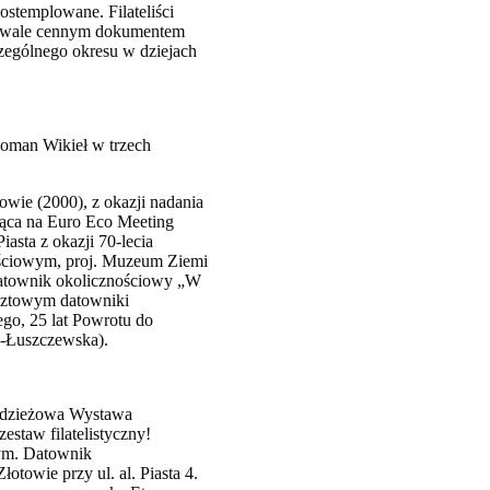
ostemplowane. Filateliści
iebywale cennym dokumentem
czególnego okresu w dziejach
Roman Wikieł w trzech
owie (2000), z okazji nadania
jąca na Euro Eco Meeting
sta z okazji 70-lecia
ościowym, proj. Muzeum Ziemi
datownik okolicznościowy „W
ocztowym datowniki
go, 25 lat Powrotu do
c-Łuszczewska).
łodzieżowa Wystawa
estaw filatelistyczny!
ym. Datownik
towie przy ul. al. Piasta 4.