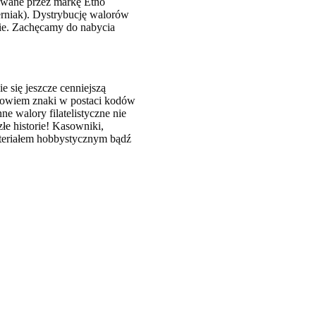
owane przez markę Etno
erniak). Dystrybucję walorów
wie. Zachęcamy do nabycia
e się jeszcze cenniejszą
bowiem znaki w postaci kodów
e walory filatelistyczne nie
łe historie! Kasowniki,
materiałem hobbystycznym bądź