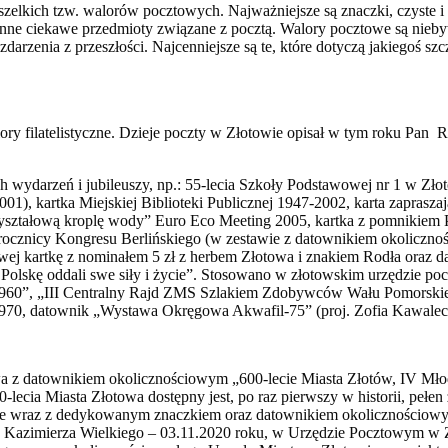
wszelkich tzw. walorów pocztowych. Najważniejsze są znaczki, czyste i 
 i inne ciekawe przedmioty związane z pocztą. Walory pocztowe są n
darzenia z przeszłości. Najcenniejsze są te, które dotyczą jakiegoś sz
lory filatelistyczne. Dzieje poczty w Złotowie opisał w tym roku Pan 
wydarzeń i jubileuszy, np.: 55-lecia Szkoły Podstawowej nr 1 w Złot
1), kartka Miejskiej Biblioteki Publicznej 1947-2002, karta zaprasza
yształową kroplę wody” Euro Eco Meeting 2005, kartka z pomnikiem Pia
 rocznicy Kongresu Berlińskiego (w zestawie z datownikiem okoliczn
wej kartkę z nominałem 5 zł z herbem Złotowa i znakiem Rodła oraz 
o Polskę oddali swe siły i życie”. Stosowano w złotowskim urzędzie p
 1960”, „III Centralny Rajd ZMS Szlakiem Zdobywców Wału Pomorskie
1970, datownik „Wystawa Okręgowa Akwafil-75” (proj. Zofia Kawale
owa z datownikiem okolicznościowym „600-lecie Miasta Złotów, IV M
ecia Miasta Złotowa dostępny jest, po raz pierwszy w historii, pełen z
we wraz z dedykowanym znaczkiem oraz datownikiem okolicznościow
 Kazimierza Wielkiego – 03.11.2020 roku, w Urzędzie Pocztowym w Zło