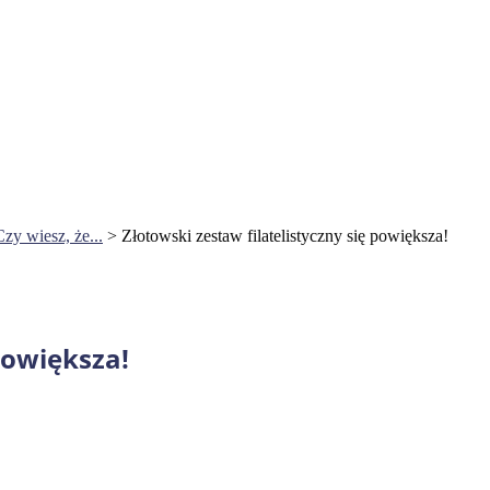
Czy wiesz, że...
>
Złotowski zestaw filatelistyczny się powiększa!
powiększa!