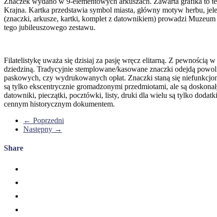
Znaczek wydano w 9-elementowych arkuszach. Zawarta grafika to te
Krajna. Kartka przedstawia symbol miasta, główny motyw herbu, jele
(znaczki, arkusze, kartki, komplet z datownikiem) prowadzi Muzeum
tego jubileuszowego zestawu.
Filatelistykę uważa się dzisiaj za pasję wręcz elitarną. Z pewnością 
dziedziną. Tradycyjnie stemplowane/kasowane znaczki odejdą powo
paskowych, czy wydrukowanych opłat. Znaczki staną się niefunkcjonal
są tylko ekscentrycznie gromadzonymi przedmiotami, ale są doskonał
datowniki, pieczątki, pocztówki, listy, druki dla wielu są tylko do
cennym historycznym dokumentem.
← Poprzedni
Następny →
Share