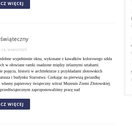
CZ WIĘCEJ
 świąteczny
CJA
,
WARSZTATY
ozdobne wypełnienie okna, wykonane z kawałków kolorowego szkła
ch w ołowiane ramki osadzone między żelaznymi sztabami.
ie pojęcia, historii w architekturze z przykładami złotowskich
ratusza i budynku Starostwa. Czekając na pierwszą gwiazdkę
 własny papierowy świąteczny witraż Muzeum Ziemi Złotowskiej.
 przedświątecznym zaproponowaliśmy pracę nad
CZ WIĘCEJ