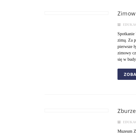
Zimowe
EDUKA
Spotkanie 
zimą. Za p
pierwsze ł
zimowy cz
się w budy
ZOBA
Zburze
EDUKA
Muzeum Zie