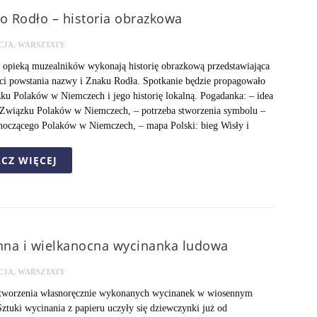
to Rodło – historia obrazkowa
CJA
,
WARSZTATY
 opieką muzealników wykonają historię obrazkową przedstawiająca
ci powstania nazwy i Znaku Rodła. Spotkanie będzie propagowało
ku Polaków w Niemczech i jego historię lokalną. Pogadanka: – idea
 Związku Polaków w Niemczech, – potrzeba stworzenia symbolu –
noczącego Polaków w Niemczech, – mapa Polski: bieg Wisły i
CZ WIĘCEJ
na i wielkanocna wycinanka ludowa
CJA
,
WARSZTATY
 tworzenia własnoręcznie wykonanych wycinanek w wiosennym
Sztuki wycinania z papieru uczyły się dziewczynki już od