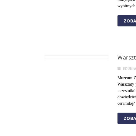
wybitnyc
ZOBA
Warszt
EDUKA
Muzeum Zie
Warsztaty 
uczestnikó
dowiedzieć
ceramikę? 
ZOBA