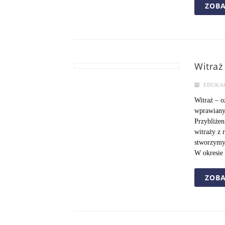
ZOBA
Witraż
EDUKA
Witraż – 
wprawiany
Przybliżen
witraży z 
stworzymy
W okresie
ZOBA