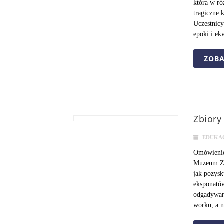
która w ró
tragiczne 
Uczestnicy
epoki i ek
ZOBA
Zbiory
EDUKA
Omówienie
Muzeum Zi
jak pozysk
eksponató
odgadywan
worku, a n