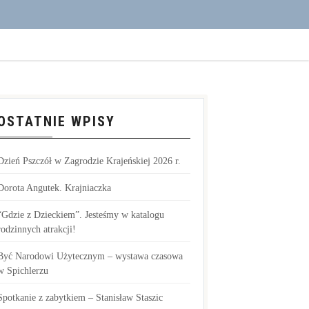
OSTATNIE WPISY
Dzień Pszczół w Zagrodzie Krajeńskiej 2026 r.
Dorota Angutek. Krajniaczka
“Gdzie z Dzieckiem”. Jesteśmy w katalogu
rodzinnych atrakcji!
Być Narodowi Użytecznym – wystawa czasowa
w Spichlerzu
Spotkanie z zabytkiem – Stanisław Staszic