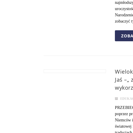
najmłodszy
uroczysto
Narodzeni
zobaczyć t
ZOBA
Wielok
Jaś –„
wykorz
EDUKA
PRZEBIEG 
poprzez pr
Niemców i
światowej 
tradycjach