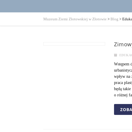
Muzeum Ziemi Złotowskiej w Złotowie
>
Blog
>
Eduka
Zimowy
EDUKA
Wstępem do
urbanistyc
wpływ na z
praca plas
będą takie 
o różnej f
ZOBA