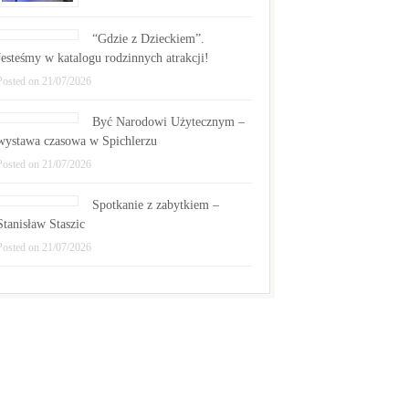
“Gdzie z Dzieckiem”.
Jesteśmy w katalogu rodzinnych atrakcji!
Posted on 21/07/2026
Być Narodowi Użytecznym –
wystawa czasowa w Spichlerzu
Posted on 21/07/2026
Spotkanie z zabytkiem –
Stanisław Staszic
Posted on 21/07/2026