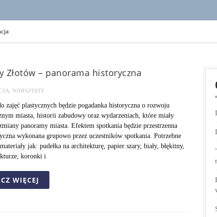
cja
 Złotów – panorama historyczna
CJA
,
WARSZTATY
 zajęć plastycznych będzie pogadanka historyczna o rozwoju
znym miasta, historii zabudowy oraz wydarzeniach, które miały
miany panoramy miasta. Efektem spotkania będzie przestrzenna
tyczna wykonana grupowo przez uczestników spotkania. Potrzebne
materiały jak: pudełka na architekturę, papier szary, biały, błękitny,
akturze, koronki i
CZ WIĘCEJ