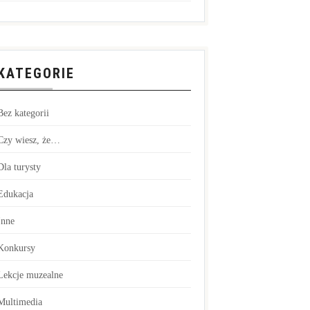
KATEGORIE
Bez kategorii
Czy wiesz, że…
Dla turysty
Edukacja
Inne
Konkursy
Lekcje muzealne
Multimedia