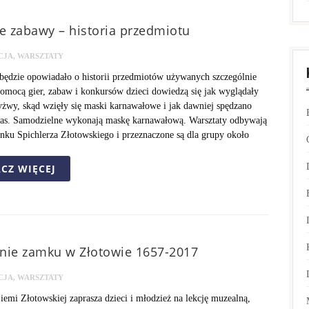
 zabawy – historia przedmiotu
CJA
,
WARSZTATY
będzie opowiadało o historii przedmiotów używanych szczególnie
omocą gier, zabaw i konkursów dzieci dowiedzą się jak wyglądały
yżwy, skąd wzięły się maski karnawałowe i jak dawniej spędzano
as. Samodzielne wykonają maskę karnawałową. Warsztaty odbywają
nku Spichlerza Złotowskiego i przeznaczone są dla grupy około
CZ WIĘCEJ
nie zamku w Złotowie 1657-2017
CJA
,
WARSZTATY
mi Złotowskiej zaprasza dzieci i młodzież na lekcję muzealną,