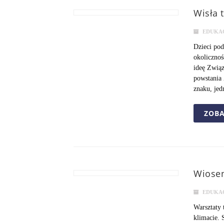
Wisła 
EDUKA
Dzieci pod
okolicznoś
ideę Związ
powstania
znaku, jed
ZOBA
Wiosen
EDUKA
Warsztaty
klimacie. 