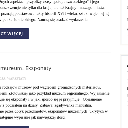
żnych aspektach przybliży czasy „potopu szwedzkiego” i jego
konsekwencje nie tylko dla kraju, ale też Krajny i naszego miasta.
 poznają podstawowe fakty historii XVII wieku, sztuki wojennej tej
wipunku żołnierskiego. Nauczą się osadzać wydarzenia
CZ WIĘCEJ
 muzeum. Eksponaty
CJA
,
WARSZTATY
 rodzajów muzeów pod względem gromadzonych materiałów.
emi Złotowskiej jako przykład muzeum regionalnego. Wyjaśnienie
uje się eksponaty i w jaki sposób się je przyjmuje. Objaśnienie
w z podziałem na działy. Zabawa: zgadywanka manualna,
ie przez dotyk przedmiotów, eksponatów muzealnych ukrytych w
astępnie wypisanie jak największej ilości