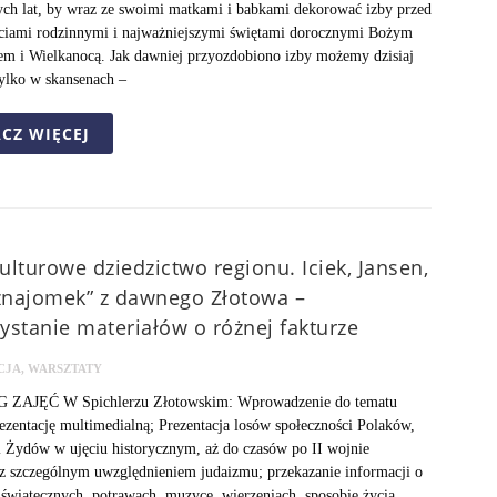
ch lat, by wraz ze swoimi matkami i babkami dekorować izby przed
ściami rodzinnymi i najważniejszymi świętami dorocznymi Bożym
em i Wielkanocą. Jak dawniej przyozdobiono izby możemy dzisiaj
ylko w skansenach –
CZ WIĘCEJ
ulturowe dziedzictwo regionu. Iciek, Jansen,
 znajomek” z dawnego Złotowa –
ystanie materiałów o różnej fakturze
CJA
,
WARSZTATY
ZAJĘĆ W Spichlerzu Złotowskim: Wprowadzenie do tematu
ezentację multimedialną; Prezentacja losów społeczności Polaków,
 Żydów w ujęciu historycznym, aż do czasów po II wojnie
z szczególnym uwzględnieniem judaizmu; przekazanie informacji o
 świątecznych, potrawach, muzyce, wierzeniach, sposobie życia,